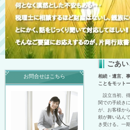
ごあい
お問合せはこちら
相続・遺言、
ことをモット
設立当初、得
関での手続き
が、お客様か
頼が舞い込ん
き受ける。一