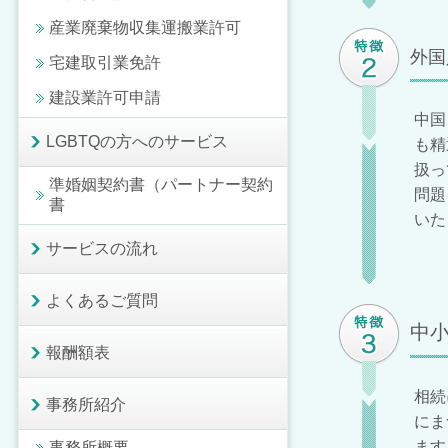
産業廃棄物収集運搬業許可
外国
宅建取引業免許
建設業許可申請
中国
LGBTQの方へのサービス
も精
扱っ
準婚姻契約書（パートナー契約
問題
書
いた
サービスの流れ
よくあるご質問
中
報酬額表
相続
事務所紹介
にま
ます
事務所概要