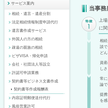
サービス案内
当事務
相続・遺言・遺産分割
上場
法定相続情報制度申請代行
に関
遺言書作成サービス
外国人の方の相続
相続
談で
疎遠の親族の相続
どん
ビザVISA・帰化申請
資産
会社・社団法人等設立
しさ
許認可申請業務
常に
契約書等ビジネス文書作成
論で
契約書等作成報酬表
提携
内容証明郵便送付代行
を感
風俗営業許可