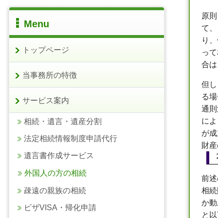
原則
Menu
て、
り、
トップページ
って
合は
当事務所の特徴
但し
る場
サービス案内
通則
によ
相続・遺言・遺産分割
が成
法定相続情報制度申請代行
財産
遺言書作成サービス
外国人の方の相続
前述
疎遠の親族の相続
相続
か動
ビザVISA・帰化申請
と以