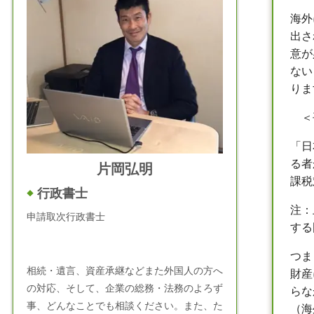
海外
出さ
意が
ない
りま
＜
「日
る者
片岡弘明
課税
行政書士
注：
申請取次行政書士
する
つま
相続・遺言、資産承継などまた外国人の方へ
財産
の対応、そして、企業の総務・法務のよろず
らな
事、どんなことでも相談ください。また、た
（海