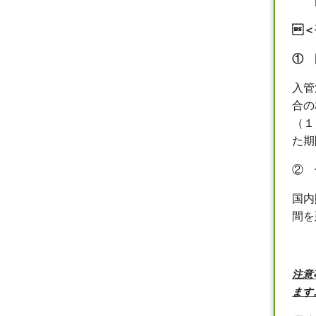
国

＜
①
国
入管
合の
（１
た期
②
住
国内
間を
注意
ます