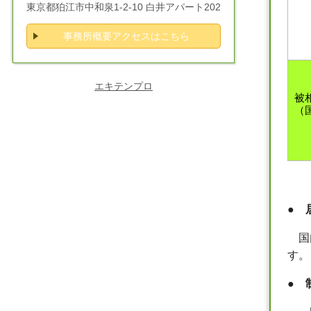
東京都狛江市中和泉1-2-10 白井アパート202
事務所概要アクセスはこちら
エキテンプロ
被
（
※
●
居
国内
す。
●
制