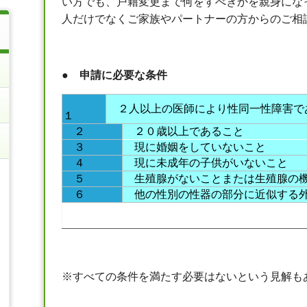
い方でも、戸籍変更まで何をすべきかを親身にな
人だけでなくご家族やパートナーの方からのご相
●
申請に必要な条件
２人以上の医師により性同一性障害で
１
２
２０歳以上であること
３
現に婚姻をしていないこと
４
現に未成年の子供がいないこと
５
生殖腺がないことまたは生殖腺の機
６
他の性別の性器の部分に近似する外
※
すべての条件を満たす必要はないという見解も