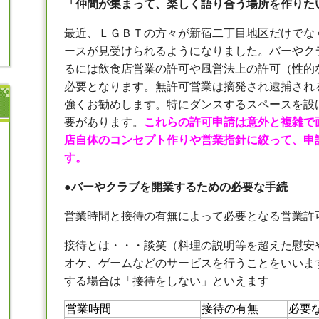
「仲間が集まって、楽しく語り合う場所を作りた
最近、ＬＧＢＴの方々が新宿二丁目地区だけでな
ースが見受けられるようになりました。バーやク
るには飲食店営業の許可や風営法上の許可（性的
必要となります。無許可営業は摘発され逮捕され
強くお勧めします。特にダンスするスペースを設
要があります。
これらの許可申請は意外と複雑で
店自体のコンセプト作りや営業指針に絞って、申
す。
●
バーやクラブを開業するための必要な手続
営業時間と接待の有無によって必要となる営業許
接待とは・・・談笑（料理の説明等を超えた慰安
オケ、ゲームなどのサービスを行うことをいいま
する場合は「接待をしない」といえます
営業時間
接待の有無
必要