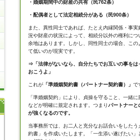
・婚姻期間中の財産の共有（民
762
条）
・配偶者として法定相続分がある（民
900
条）
また、異性同士であれば、たとえ内縁関係・事実
況や財産の状況によって、相続分以外の権利につ
余地はあります。しかし、同性同士の場合、この
て低いのが現実です。
⇒
「法律がないなら、自分たちでお互いの事をは
おこうよ」
これが
「準婚姻契約書（パートナー契約書）」
で
「準婚姻契約」により、貞操を守ること、一緒に
などが明確に規定されます。つまり
パートナーと
が強くなるのです。
当事務所では、お二人と充分なお話合いをしたう
約書」を作成いたします。「一生添い遂げたい」