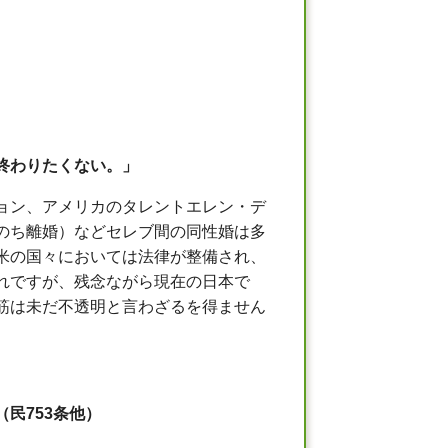
終わりたくない。」
ョン、アメリカのタレントエレン・デ
のち離婚）などセレブ間の同性婚は多
米の国々においては法律が整備され、
れですが、残念ながら現在の日本で
筋は未だ不透明と言わざるを得ません
（民
753
条他）